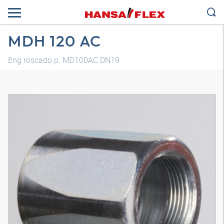
MDH 120 AC
Eng roscado p. MD100AC DN19