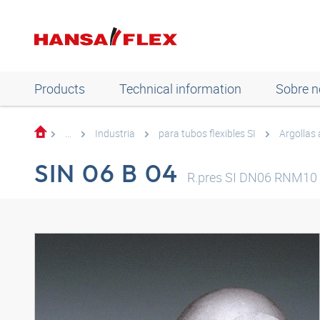
Products
Technical information
Sobre n
...
Industria
para tubos flexibles SI
Argollas
SIN 06 B 04
R.pres SI DN06 RNM10