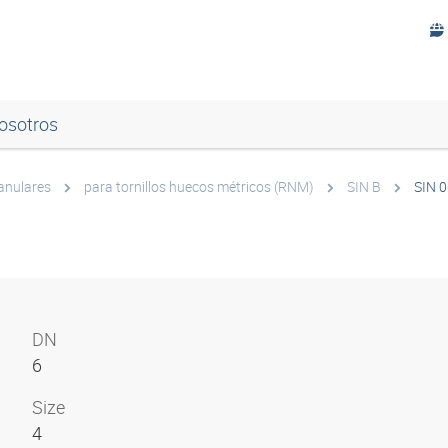
osotros
 anulares
para tornillos huecos métricos (RNM)
SIN B
SIN 0
DN
6
Size
4