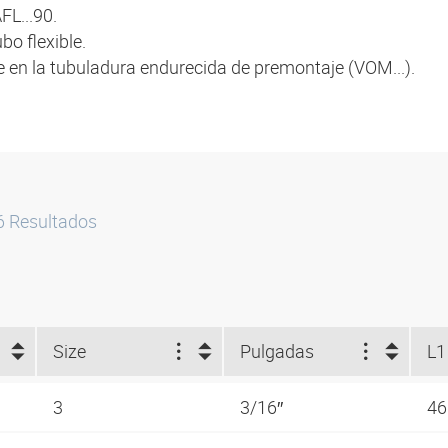
FL...90.
bo flexible.
se en la tubuladura endurecida de premontaje (VOM...).
6
Resultados
Size
Pulgadas
L1
3
3/16″
4