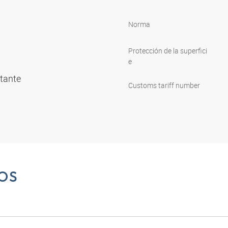
Norma
Protección de la superfici
e
rtante
Customs tariff number
OS