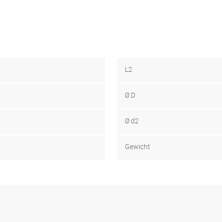
L2
Ø D
Ø d2
Gewicht