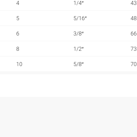
4
1/4″
4
5
5/16″
4
6
3/8″
6
8
1/2″
7
10
5/8″
7