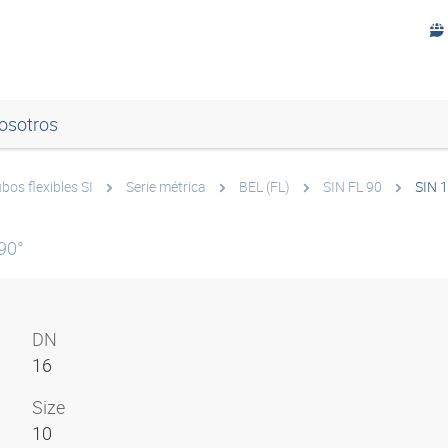
osotros
bos flexibles SI
Serie métrica
BEL (FL)
SIN FL 90
SIN 1
90°
DN
16
Size
10