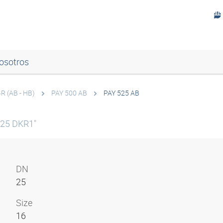
osotros
R (AB - HB)
PAY 500 AB
PAY 525 AB
N25 DKR1"
DN
25
Size
16