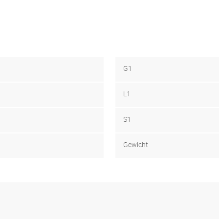
G1
L1
S1
Gewicht