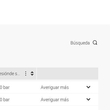
Búsqueda
esión
de servicio (bar)
0 bar
Averiguar más
0 bar
Averiguar más