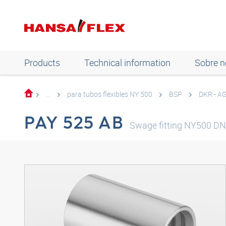
Products
Technical information
Sobre n
...
para tubos flexibles NY 500
BSP
DKR - AG
PAY 525 AB
Swage fitting NY500 D