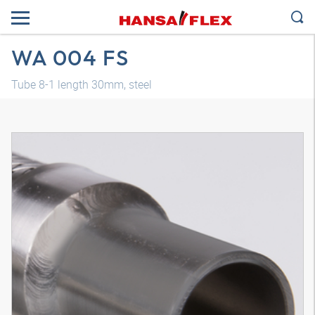
WA 004 FS
Tube 8-1 length 30mm, steel