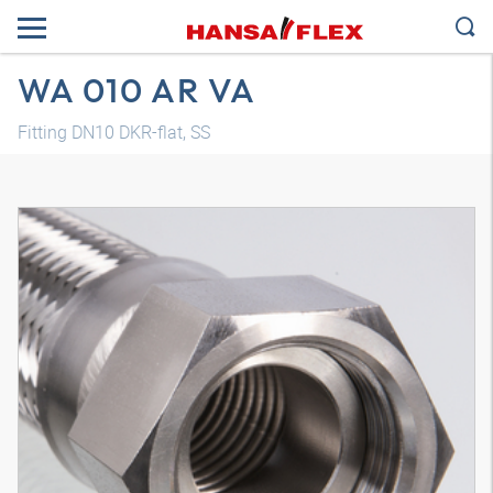
WA 010 AR VA
Fitting DN10 DKR-flat, SS