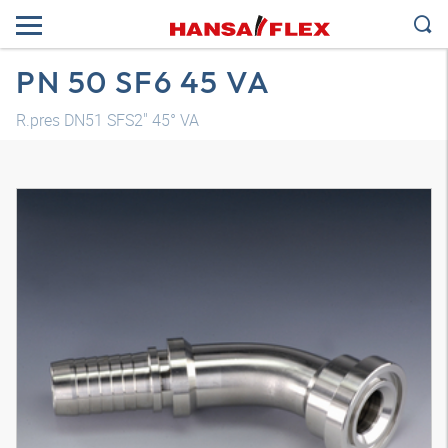
PN 50 SF6 45 VA
R.pres DN51 SFS2" 45° VA