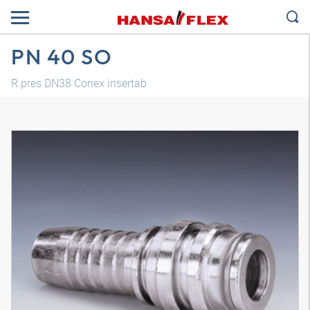
PN 40 SO
R.pres DN38 Conex insertab
Modelo 3D