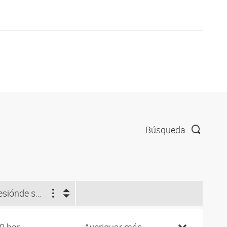
Búsqueda
esión
de servicio (bar)
0 bar
Averiguar más