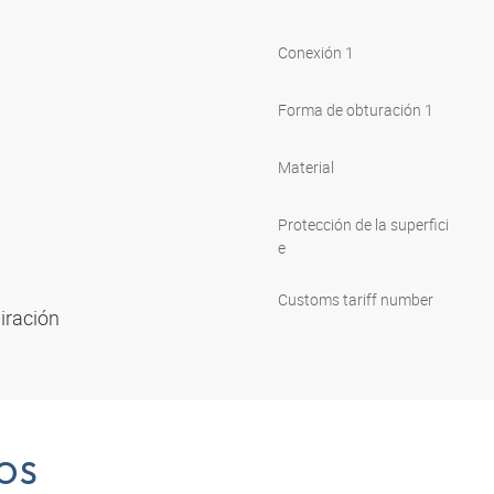
Conexión 1
Forma de obturación 1
Material
Protección de la superfici
e
Customs tariff number
piración
OS