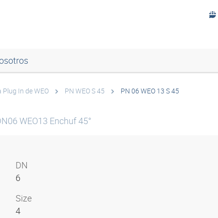
osotros
a Plug In de WEO
PN WEO S 45
PN 06 WEO 13 S 45
 DN06 WEO13 Enchuf 45°
DN
6
Size
4