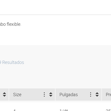
bo flexible.
9
Resultados
Size
Pulgadas
Pr
4
1/4″
35