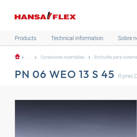
Products
Technical information
Sobre n
...
Conexiones insertables
Enchufes para sistem
PN 06 WEO 13 S 45
R.pres