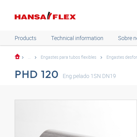
Products
Technical information
Sobre n
...
Engastes para tubos flexibles
Engastes desfo
PHD 120
Eng pelado 1SN DN19