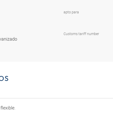
apto para
Customs tariff number
lvanizado
OS
lexible.