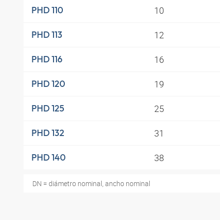
10
PHD 110
12
PHD 113
16
PHD 116
19
PHD 120
25
PHD 125
31
PHD 132
38
PHD 140
DN = diámetro nominal, ancho nominal