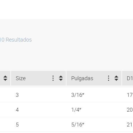
10
Resultados
Size
Pulgadas
D1
3
3/16″
1
4
1/4″
2
5
5/16″
2