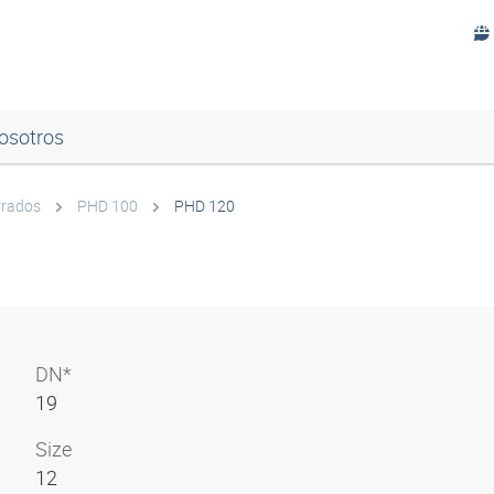
osotros
rrados
PHD 100
PHD 120
DN*
19
Size
12