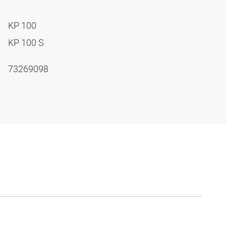
KP 100
KP 100 S
73269098