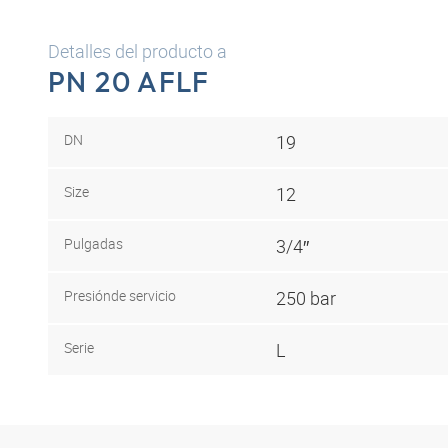
Detalles del producto a
PN 20 AFLF
DN
19
Size
12
Pulgadas
3/4″
Presión
de servicio
250 bar
Serie
L