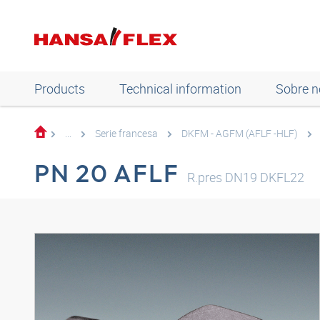
Products
Technical information
Sobre n
...
Serie francesa
DKFM - AGFM (AFLF -HLF)
PN 20 AFLF
R.pres DN19 DKFL22