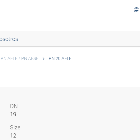
osotros
PN AFLF / PN AFSF
PN 20 AFLF
DN
19
Size
12