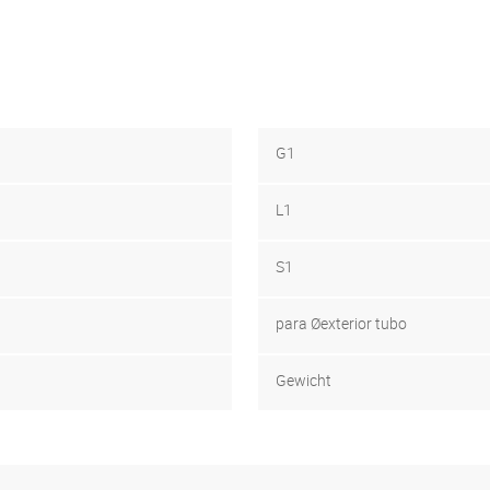
G1
L1
S1
para Ø
exterior tubo
Gewicht