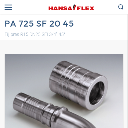
PA 725 SF 20 45
Fij.pres R15 DN25 SFL3/4" 45°
Modelo 3D