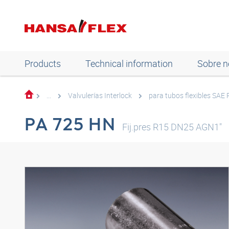
Products
Technical information
Sobre n
...
Valvulerías Interlock
para tubos flexibles SAE
PA 725 HN
Fij.pres R15 DN25 AGN1"