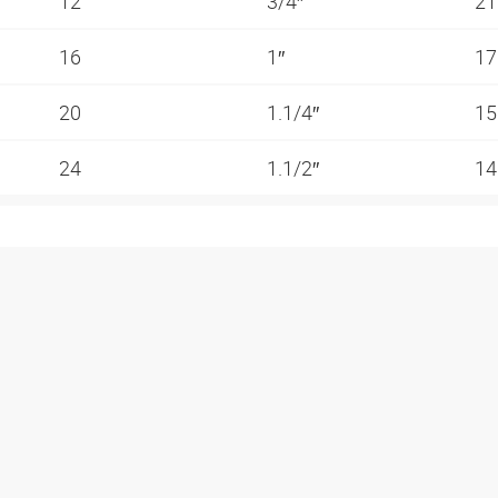
12
3/4″
21
16
1″
17
20
1.1/4″
15
24
1.1/2″
14