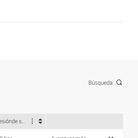
Búsqueda
esión
de servicio (bar)