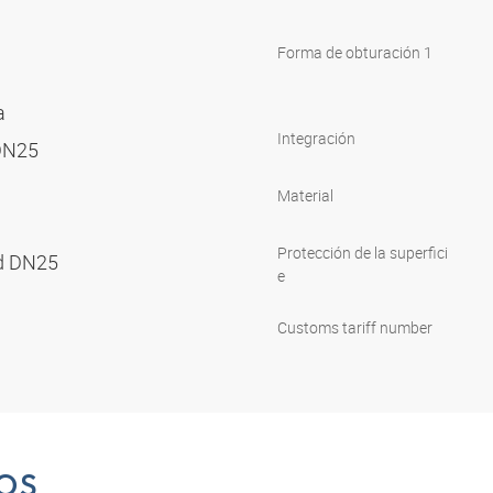
Forma de obturación 1
ra
Integración
 DN25
Material
Protección de la superfici
nd DN25
e
Customs tariff number
OS