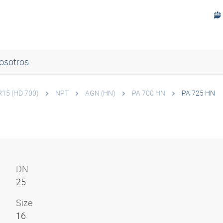
osotros
 R15 (HD 700)
NPT
AGN (HN)
PA 700 HN
PA 725 HN
DN
25
Size
16