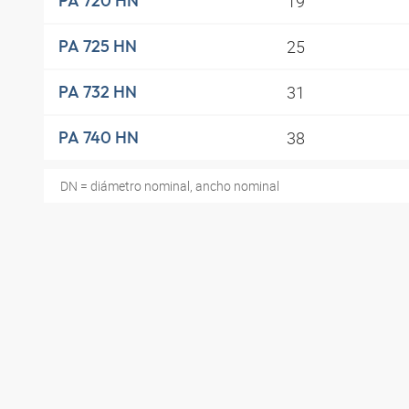
19
PA 720 HN
25
PA 725 HN
31
PA 732 HN
38
PA 740 HN
DN = diámetro nominal, ancho nominal