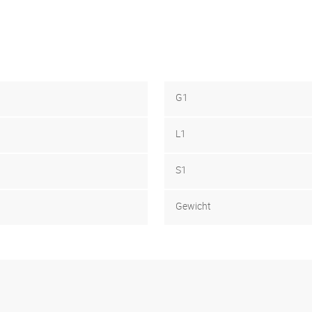
G1
L1
S1
Gewicht