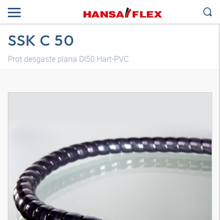
SSK C 50
Prot desgaste plana DI50 Hart-PVC