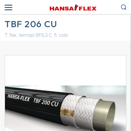
TBF 206 CU
T. flex. termopl BF6,3 C. fl. cobr