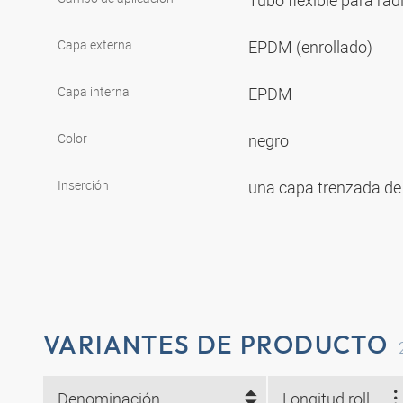
Tubo flexible para ra
Capa externa
EPDM (enrollado)
Capa interna
EPDM
Color
negro
Inserción
una capa trenzada de 
VARIANTES DE PRODUCTO
Denominación
Longitud rollo (m)