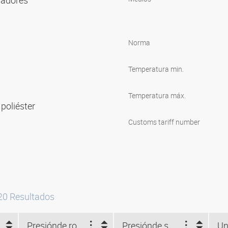
diadores
Norma
Temperatura min.
Temperatura máx.
poliéster
Customs tariff number
20
Resultados
Presión
de rotura (bar)
Presión
de servicio (bar)
Un