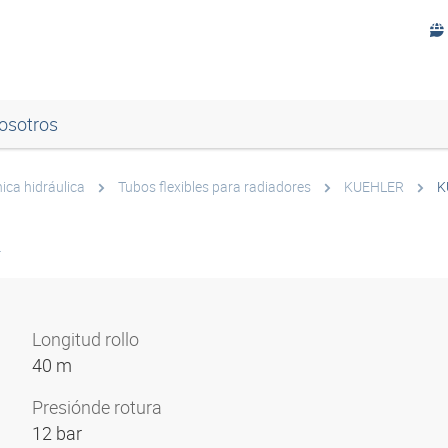
osotros
ica hidráulica
Tubos flexibles para radiadores
KUEHLER
K
4
Longitud rollo
40 m
Presión
de rotura
12 bar