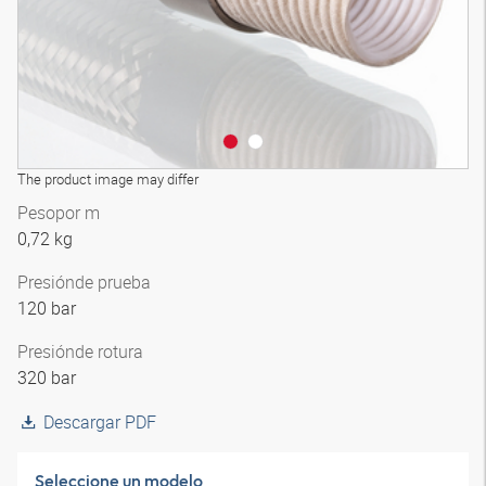
The product image may differ
Peso
por m
0,72 kg
Presión
de prueba
120 bar
Presión
de rotura
320 bar
Descargar PDF
Seleccione un modelo