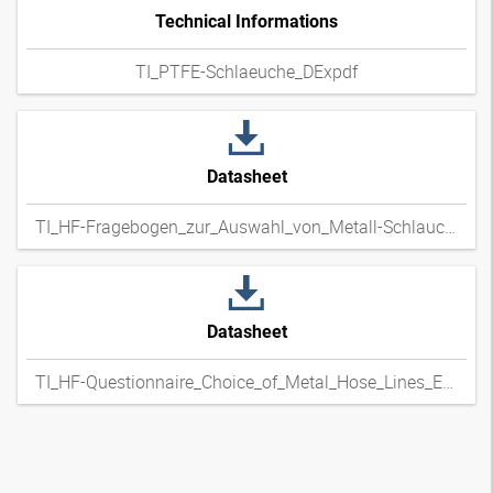
Technical Informations
TI_PTFE-Schlaeuche_DExpdf
Datasheet
TI_HF-Fragebogen_zur_Auswahl_von_Metall-Schlauchleitungen_DExpdf
Datasheet
TI_HF-Questionnaire_Choice_of_Metal_Hose_Lines_ENxpdf