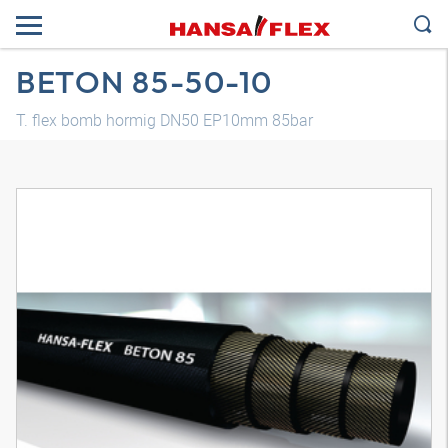
BETON 85-50-10
T. flex bomb hormig DN50 EP10mm 85bar