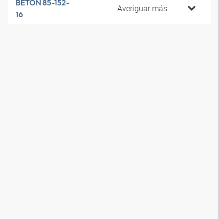
BETON 85-152-
Averiguar más
16