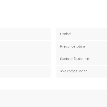
Unidad
Presión
de rotura
Radio de flexión
mín.
solo como función