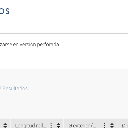
OS
izarse en versión perforada.
7
Resultados
Longitud rollo (m)
Ø exterior (mm)