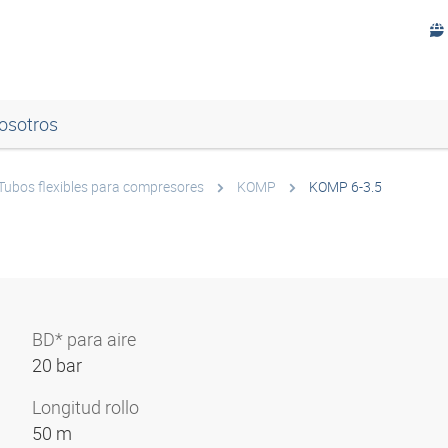
osotros
Tubos flexibles para compresores
KOMP
KOMP 6-3.5
BD* para aire
20 bar
Longitud rollo
50 m