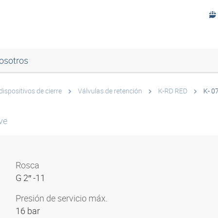
osotros
dispositivos de cierre
Válvulas de retención
K-RD RED
K- 0
ve
Rosca
G 2″ -11
Presión de servicio máx.
16 bar