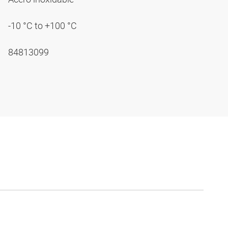
-10 °C to +100 °C
84813099