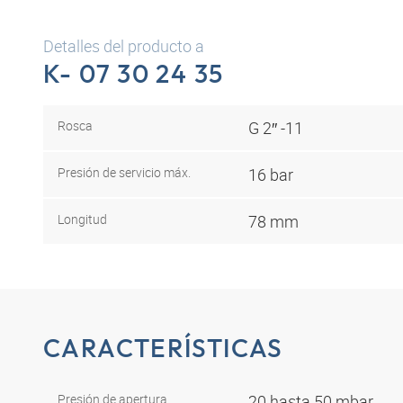
Detalles del producto a
K- 07 30 24 35
Rosca
G 2″ -11
Presión de servicio máx.
16 bar
Longitud
78 mm
CARACTERÍSTICAS
Presión de apertura
20 hasta 50 mbar