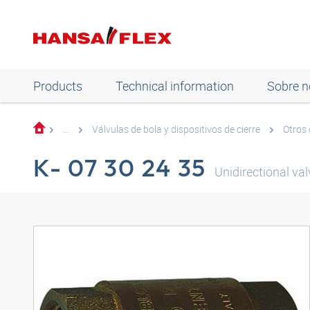
Products
Technical information
Sobre n
...
Válvulas de bola y dispositivos de cierre
Otros 
K- 07 30 24 35
Unidirectional val