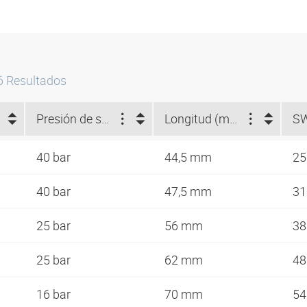
6
Resultados
Presión de servicio máx. (bar)
Longitud (mm)
S
40 bar
44,5 mm
2
40 bar
47,5 mm
3
25 bar
56 mm
3
25 bar
62 mm
4
16 bar
70 mm
5