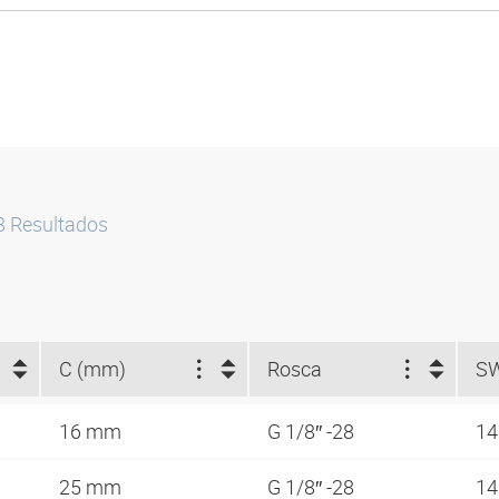
8
Resultados
C (mm)
Rosca
S
16 mm
G 1/8″ -28
1
25 mm
G 1/8″ -28
1