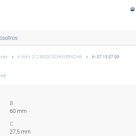
osotros
 vías
K-WKV 2/2 BEIDS SCHNVERSCHR
K- 07 15 07 09
lve
B
60 mm
C
27,5 mm