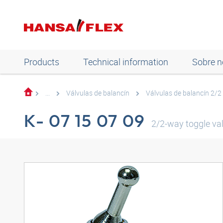
Products
Technical information
Sobre n
...
Válvulas de balancín
Válvulas de balancín 2/2
K- 07 15 07 09
2/2-way toggle va