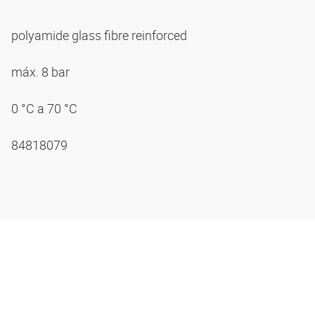
polyamide glass fibre reinforced
máx. 8 bar
0 °C a 70 °C
84818079