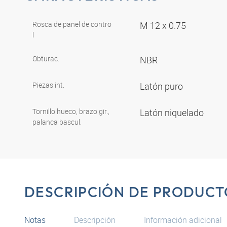
Rosca de panel de contro
M 12 x 0.75
l
Obturac.
NBR
Piezas int.
Latón puro
Tornillo hueco, brazo gir.,
Latón niquelado
palanca bascul.
DESCRIPCIÓN DE PRODUCT
Notas
Descripción
Información adicional