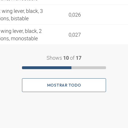
 wing lever, black, 3
0,026
ions, bistable
wing lever, black, 2
0,027
tions, monostable
Shows
of
10
17
MOSTRAR TODO