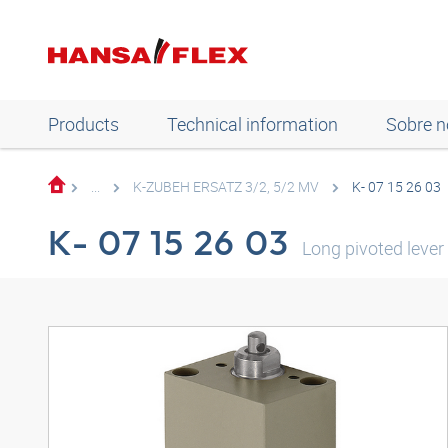
Products
Technical information
Sobre n
...
K-ZUBEH ERSATZ 3/2, 5/2 MV
K- 07 15 26 03
K- 07 15 26 03
Long pivoted lever