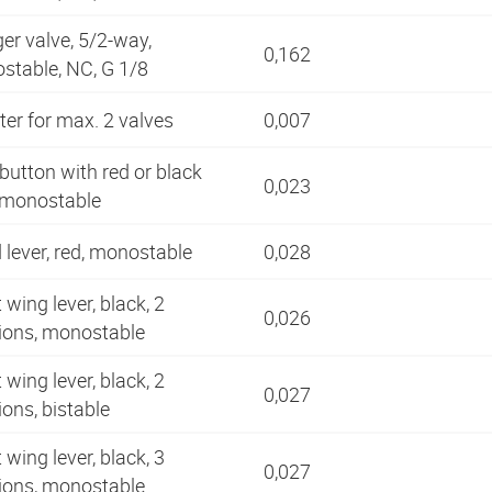
er valve, 5/2-way,
0,162
stable, NC, G 1/8
er for max. 2 valves
0,007
utton with red or black
0,023
, monostable
lever, red, monostable
0,028
 wing lever, black, 2
0,026
tions, monostable
 wing lever, black, 2
0,027
ions, bistable
 wing lever, black, 3
0,027
tions, monostable