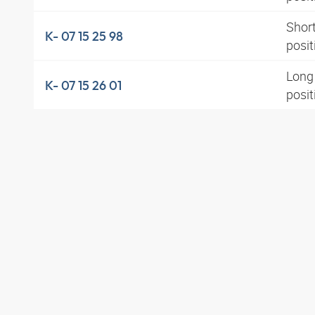
Short
K- 07 15 25 98
posit
Long 
K- 07 15 26 01
posi