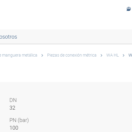
osotros
de manguera metálica
Piezas de conexión métrica
WA HL
W
DN
32
PN (bar)
100