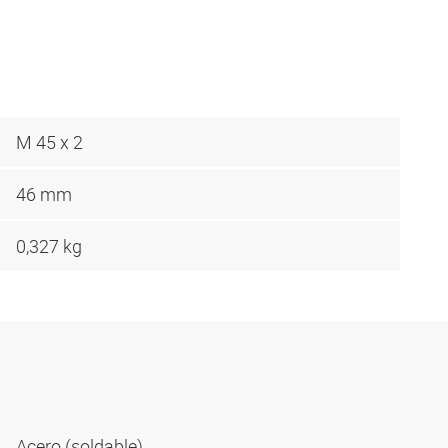
M 45 x 2
46 mm
0,327 kg
Acero (soldable)