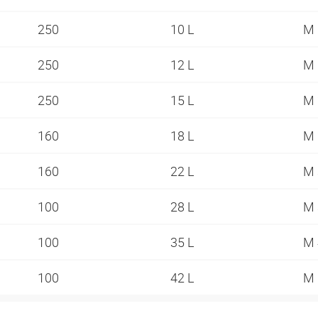
250
10 L
M 
250
12 L
M 
250
15 L
M 
160
18 L
M 
160
22 L
M 
100
28 L
M 
100
35 L
M 
100
42 L
M 