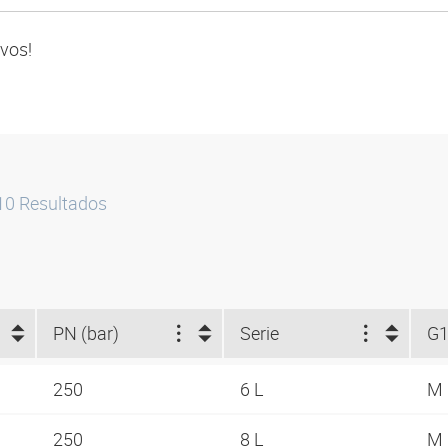
ivos!
10
Resultados
PN (bar)
Serie
G
250
6 L
M 
250
8 L
M 