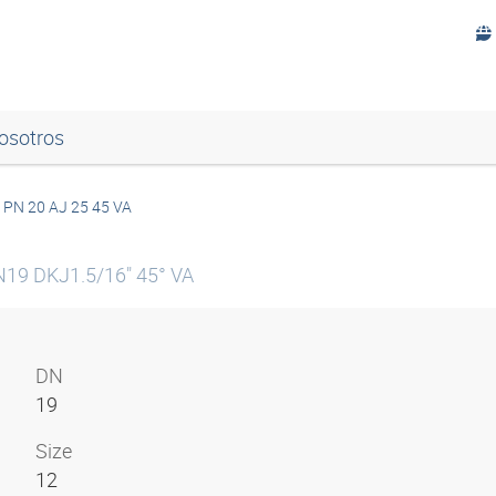
osotros
PN 20 AJ 25 45 VA
N19 DKJ1.5/16" 45° VA
DN
19
Size
12