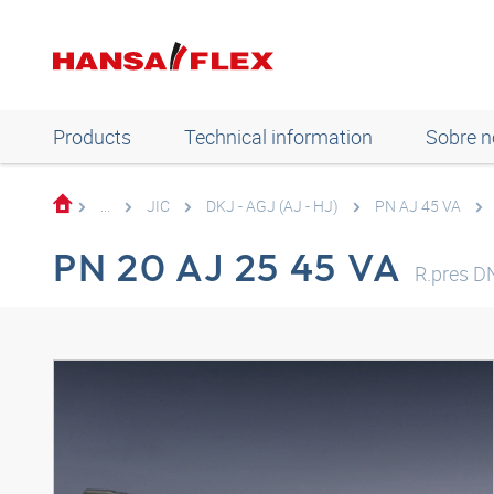
Products
Technical information
Sobre n
...
JIC
DKJ - AGJ (AJ - HJ)
PN AJ 45 VA
PN 20 AJ 25 45 VA
R.pres D