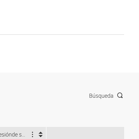
Búsqueda
esión
de servicio (bar)