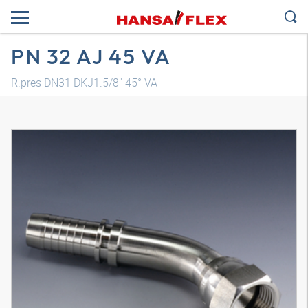
PN 32 AJ 45 VA
R.pres DN31 DKJ1.5/8" 45° VA