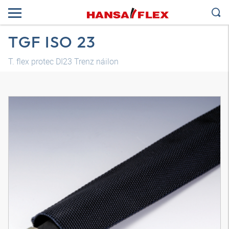
TGF ISO 23
T. flex protec DI23 Trenz náilon