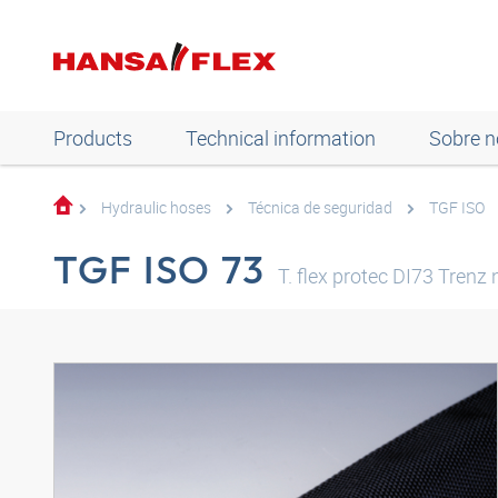
Products
Technical information
Sobre n
Hydraulic hoses
Técnica de seguridad
TGF ISO
TGF ISO 73
T. flex protec DI73 Trenz 