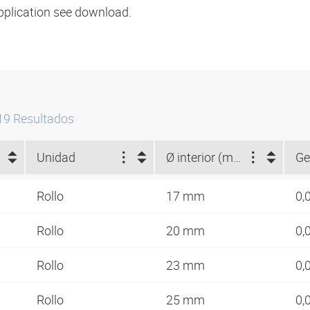
pplication see download.
19
Resultados
Unidad
Ø interior (mm)
Ge
Rollo
17 mm
0,
Rollo
20 mm
0,
Rollo
23 mm
0,
Rollo
25 mm
0,