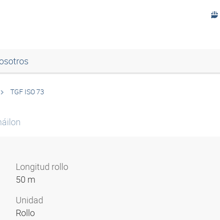
osotros
TGF ISO 73
náilon
Longitud rollo
50 m
Unidad
Rollo