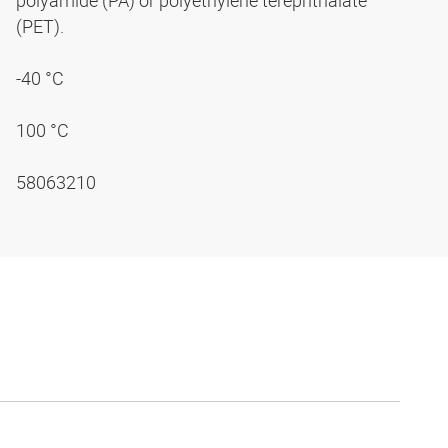
polyamide (PA) or polyethylene terephthalate
(PET).
-40 °C
100 °C
58063210