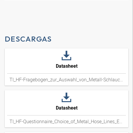
DESCARGAS
Datasheet
TI_HF-Fragebogen_zur_Auswahl_von_Metall-Schlauchleitungen_DExpdf
Datasheet
TI_HF-Questionnaire_Choice_of_Metal_Hose_Lines_ENxpdf