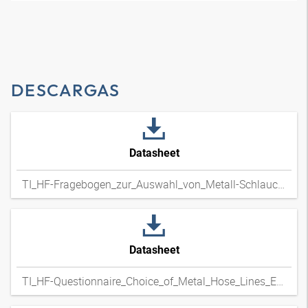
DESCARGAS
Datasheet
TI_HF-Fragebogen_zur_Auswahl_von_Metall-Schlauchleitungen_DExpdf
Datasheet
TI_HF-Questionnaire_Choice_of_Metal_Hose_Lines_ENxpdf