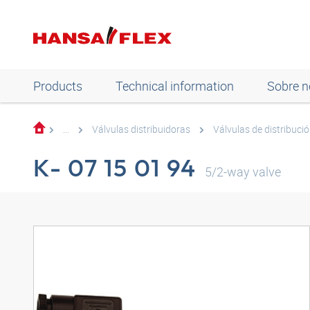
Products
Technical information
Sobre n
...
Válvulas distribuidoras
Válvulas de distribució
K- 07 15 01 94
5/2-way valve