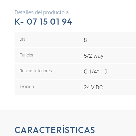
Detalles del producto a
K- 07 15 01 94
DN
8
Función
5/2-way
Roscas interiores
G 1/4″ -19
Tensión
24 V DC
CARACTERÍSTICAS