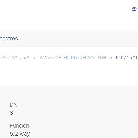
osotros
n 3/2, 5/2 y 5/3
K-WV 5/2 ELEKTROPNEUMATISCH
K- 07 15 01
DN
8
Función
5/2-way