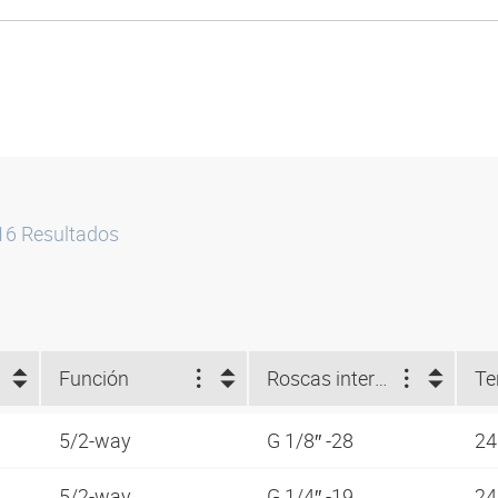
16
Resultados
Función
Roscas interiores
Te
5/2-way
G 1/8″ -28
24
5/2-way
G 1/4″ -19
24