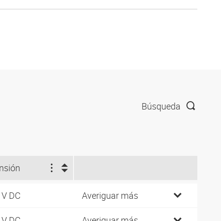
Búsqueda
nsión
 V DC
Averiguar más
 V DC
Averiguar más