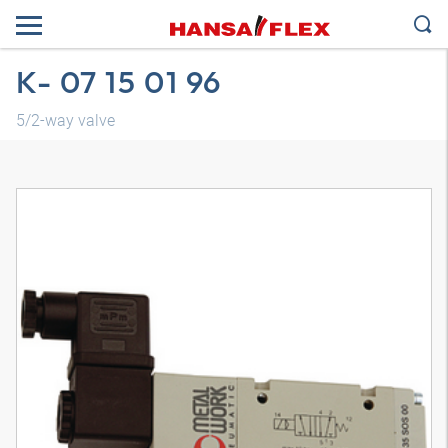
K- 07 15 01 96
5/2-way valve
Modelo 3D