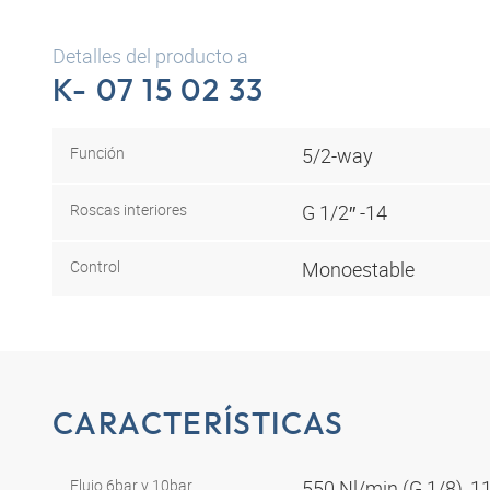
Detalles del producto a
K- 07 15 02 33
Función
5/2-way
Roscas interiores
G 1/2″ -14
Control
Monoestable
CARACTERÍSTICAS
Flujo 6bar y 10bar
550 Nl/min (G 1/8), 1