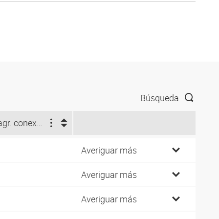
Búsqueda
Diagr. conexión nº
0
Averiguar más
1
Averiguar más
0
Averiguar más