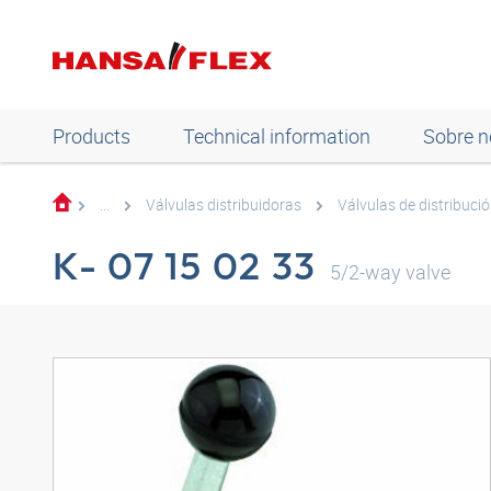
Products
Technical information
Sobre n
...
Válvulas distribuidoras
Válvulas de distribució
K- 07 15 02 33
5/2-way valve