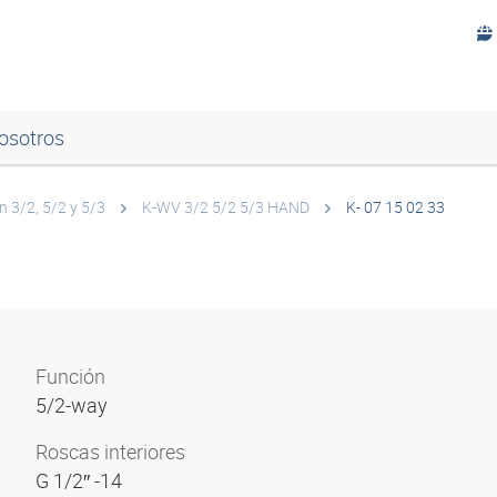
osotros
n 3/2, 5/2 y 5/3
K-WV 3/2 5/2 5/3 HAND
K- 07 15 02 33
Función
5/2-way
Roscas interiores
G 1/2″ -14