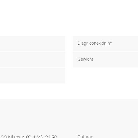
Diagr. conexión nº
Gewicht
100 Nl/min (G 1/4), 2150
Obturac.