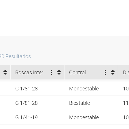
30
Resultados
Roscas interiores
Control
G 1/8″ -28
Monoestable
1
G 1/8″ -28
Biestable
1
G 1/4″ -19
Monoestable
1