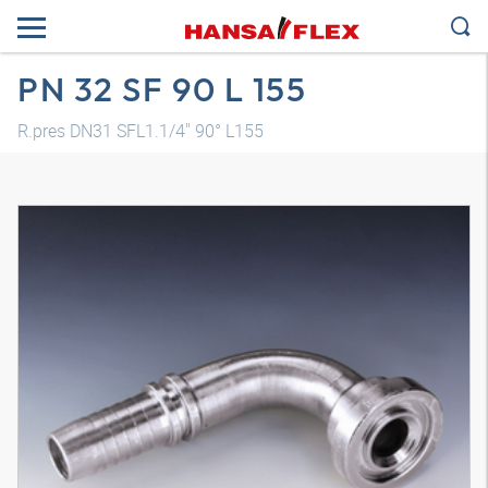
PN 32 SF 90 L 155
R.pres DN31 SFL1.1/4" 90° L155
Modelo 3D