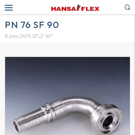
PN 76 SF 90
R.pres DN76 SFL3" 90°
Modelo 3D