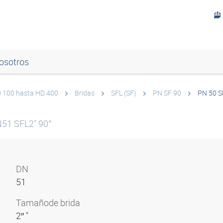
osotros
HD 100 hasta HD 400
Bridas
SFL (SF)
PN SF 90
PN 50 S
N51 SFL2" 90°
DN
51
Tamaño
de brida
2″ "