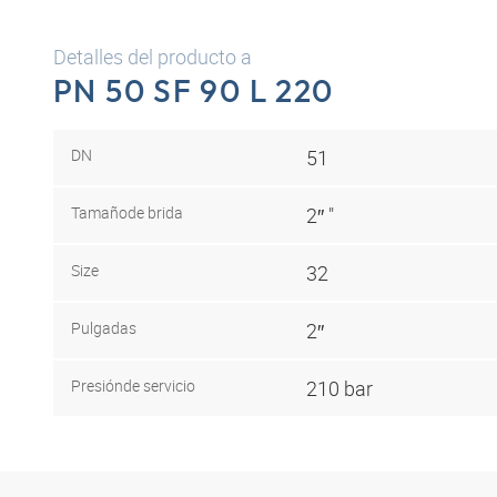
Detalles del producto a
PN 50 SF 90 L 220
DN
51
Tamaño
de brida
2″ "
Size
32
Pulgadas
2″
Presión
de servicio
210 bar