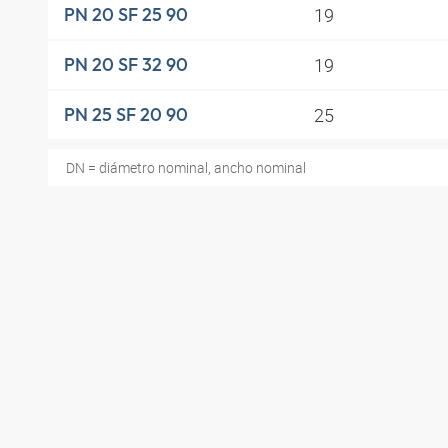
19
PN 20 SF 25 90
19
PN 20 SF 32 90
25
PN 25 SF 20 90
DN = diámetro nominal, ancho nominal