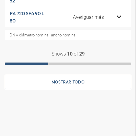
52
PA 720 SF6 90 L
Averiguar más
80
DN = diámetro nominal, ancho nominal
Shows
of
10
29
MOSTRAR TODO