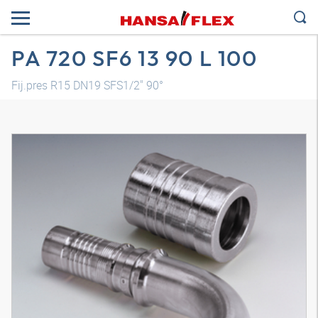
PA 720 SF6 13 90 L 100
Fij.pres R15 DN19 SFS1/2" 90°
Modelo 3D