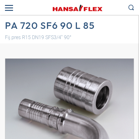
PA 720 SF6 90 L 85
Fij.pres R15 DN19 SFS3/4" 90°
Modelo 3D