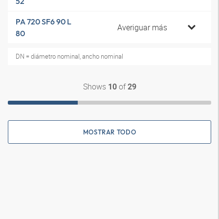
52
PA 720 SF6 90 L
Averiguar más
80
DN = diámetro nominal, ancho nominal
Shows
of
10
29
MOSTRAR TODO