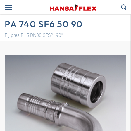
PA 740 SF6 50 90
Fij.pres R15 DN38 SFS2" 90°
Modelo 3D