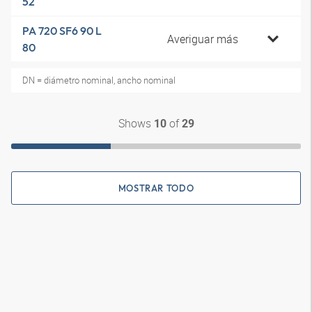
52
PA 720 SF6 90 L
Averiguar más
80
DN = diámetro nominal, ancho nominal
Shows
of
10
29
MOSTRAR TODO