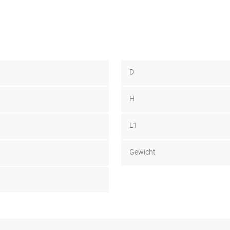
D
H
L1
Gewicht