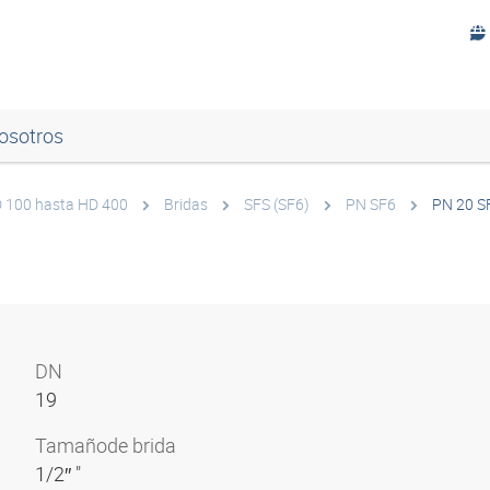
osotros
HD 100 hasta HD 400
Bridas
SFS (SF6)
PN SF6
PN 20 S
DN
19
Tamaño
de brida
1/2″ "