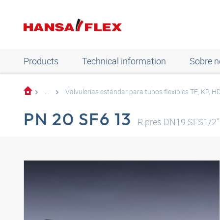
Products
Technical information
Sobre n
...
Valvulerías estándar para tubos flexibles TE, KP, 
PN 20 SF6 13
R.pres DN19 SFS1/2"