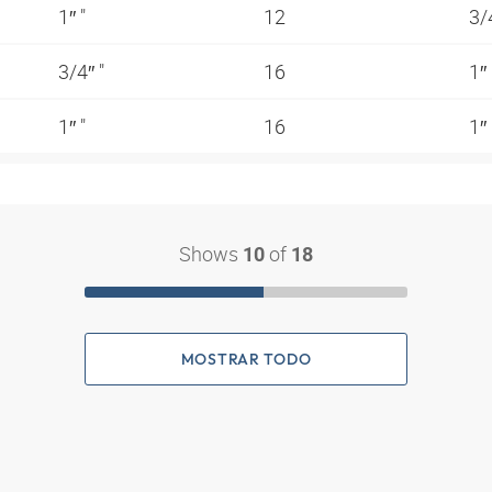
1″ "
12
3/
3/4″ "
16
1″
1″ "
16
1″
Shows
of
10
18
MOSTRAR TODO