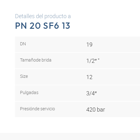
Detalles del producto a
PN 20 SF6 13
DN
19
Tamaño
de brida
1/2″ "
Size
12
Pulgadas
3/4″
Presión
de servicio
420 bar