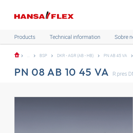
Products
Technical information
Sobre n
...
BSP
DKR - AGR (AB - HB)
PN AB 45 VA
PN 08 AB 10 45 VA
R.pres 