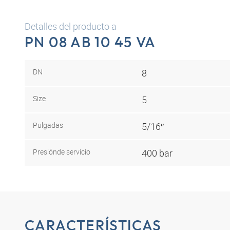
Detalles del producto a
PN 08 AB 10 45 VA
DN
8
Size
5
Pulgadas
5/16″
Presión
de servicio
400 bar
CARACTERÍSTICAS