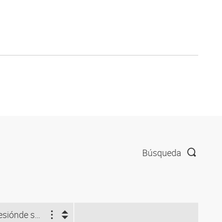
Búsqueda
esión
de servicio (bar)