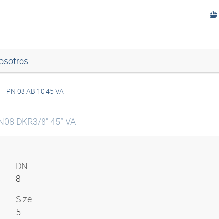
osotros
PN 08 AB 10 45 VA
DN08 DKR3/8" 45° VA
DN
8
Size
5