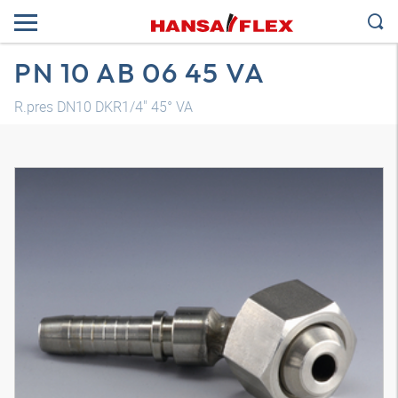
PN 10 AB 06 45 VA
R.pres DN10 DKR1/4" 45° VA
Modelo 3D