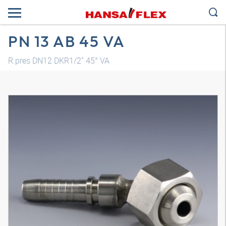
PN 13 AB 45 VA
R.pres DN12 DKR1/2" 45° VA
Modelo 3D