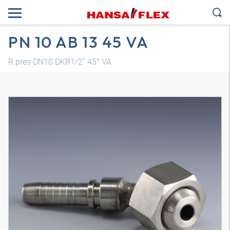
PN 10 AB 13 45 VA
R.pres DN10 DKR1/2" 45° VA
Modelo 3D