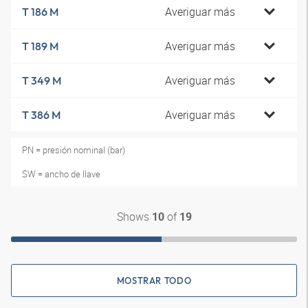
Averiguar más
T 186 M
Averiguar más
T 189 M
Averiguar más
T 349 M
Averiguar más
T 386 M
PN = presión nominal (bar)
SW = ancho de llave
Shows
of
10
19
MOSTRAR TODO