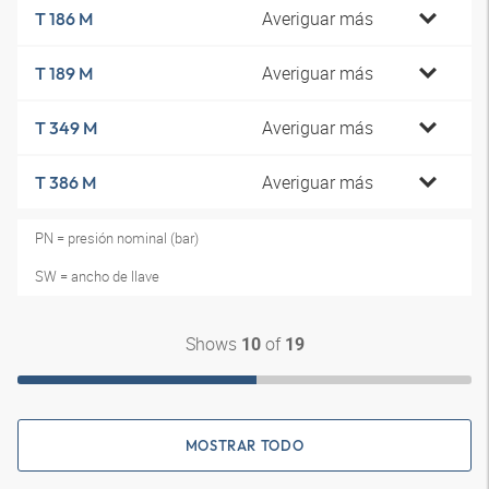
Averiguar más
T 186 M
Averiguar más
T 189 M
Averiguar más
T 349 M
Averiguar más
T 386 M
PN = presión nominal (bar)
SW = ancho de llave
Shows
of
10
19
MOSTRAR TODO