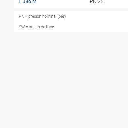
PN 25
T 386 M
PN = presión nominal (bar)
SW = ancho de llave