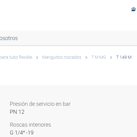
osotros
ara tubo flexible
Manguitos roscados
T M MG
T 149 M
Presión de servicio en bar
PN 12
Roscas interiores
G 1/4″ -19