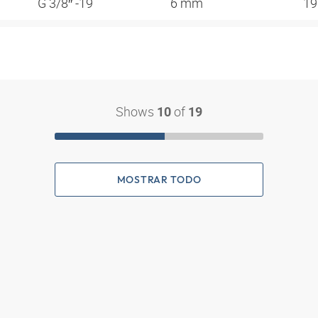
G 3/8″ -19
6 mm
1
Shows
of
10
19
MOSTRAR TODO