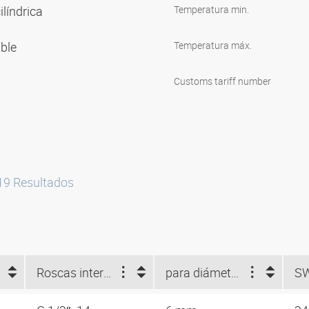
ilíndrica
Temperatura min.
ible
Temperatura máx.
Customs tariff number
19
Resultados
Roscas interiores
para diámetro interno tubo flexible (mm)
S