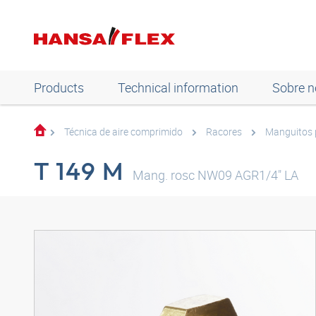
Products
Technical information
Sobre n
Técnica de aire comprimido
Racores
Manguitos p
T 149 M
Mang. rosc NW09 AGR1/4" LA