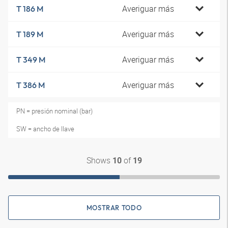
Averiguar más
T 186 M
Averiguar más
T 189 M
Averiguar más
T 349 M
Averiguar más
T 386 M
PN = presión nominal (bar)
SW = ancho de llave
Shows
of
10
19
MOSTRAR TODO